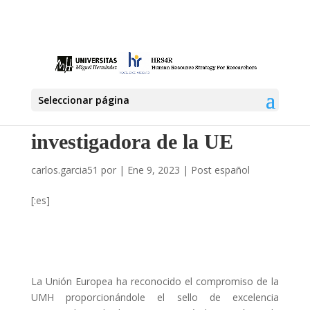
La UMH abre nuevas vías
de financiación tras lograr
Seleccionar página
el sello de excelencia
investigadora de la UE
carlos.garcia51
por
|
Ene 9, 2023
|
Post español
[:es]
La Unión Europea ha reconocido el compromiso de la
UMH proporcionándole el sello de excelencia